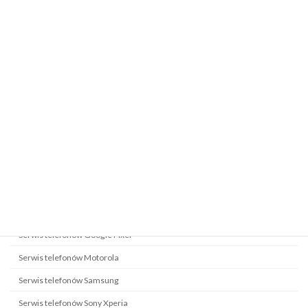
Category
Naprawa i serwis telefonów Oppo
Naprawa iPhone
Naprawa telefonów Huawei
Naprawa telefonów iPhone
Naprawa telefonów Realme
Serwis i naprawa telefonów OnePlus
Serwis i naprawa telefonów Xiaomi
Serwis telefonów Google Pixel
Serwis telefonów Motorola
Serwis telefonów Samsung
Serwis telefonów Sony Xperia