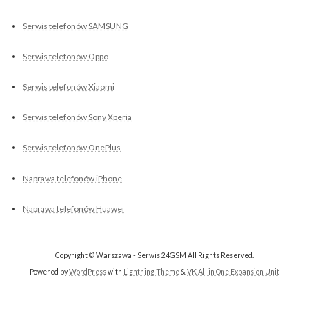
Serwis telefonów SAMSUNG
Serwis telefonów Oppo
Serwis telefonów Xiaomi
Serwis telefonów Sony Xperia
Serwis telefonów OnePlus
Naprawa telefonów iPhone
Naprawa telefonów Huawei
Copyright © Warszawa - Serwis 24GSM All Rights Reserved.
Powered by
WordPress
with
Lightning Theme
&
VK All in One Expansion Unit