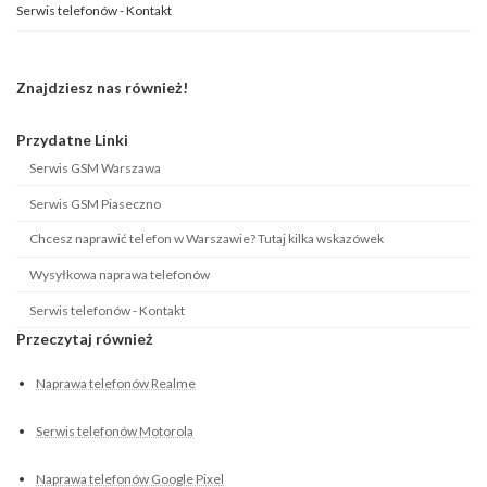
Serwis telefonów - Kontakt
Znajdziesz nas również!
Przydatne Linki
Serwis GSM Warszawa
Serwis GSM Piaseczno
Chcesz naprawić telefon w Warszawie? Tutaj kilka wskazówek
Wysyłkowa naprawa telefonów
Serwis telefonów - Kontakt
Przeczytaj również
Naprawa telefonów Realme
Serwis telefonów Motorola
Naprawa telefonów Google Pixel