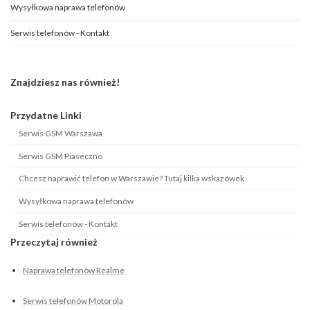
Wysyłkowa naprawa telefonów
Serwis telefonów - Kontakt
Znajdziesz nas również!
Przydatne Linki
Serwis GSM Warszawa
Serwis GSM Piaseczno
Chcesz naprawić telefon w Warszawie? Tutaj kilka wskazówek
Wysyłkowa naprawa telefonów
Serwis telefonów - Kontakt
Przeczytaj również
Naprawa telefonów Realme
Serwis telefonów Motorola