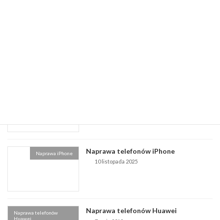
Serwis telefonów Sony Xperia
Serwis telefonów Sony
Xperia
11 listopada 2025
Serwis telefonów OnePlus
Serwis i naprawa
telefonów OnePlus
11 listopada 2025
Naprawa telefonów iPhone
Naprawa iPhone
10 listopada 2025
Naprawa telefonów Huawei
Naprawa telefonów
Huawei