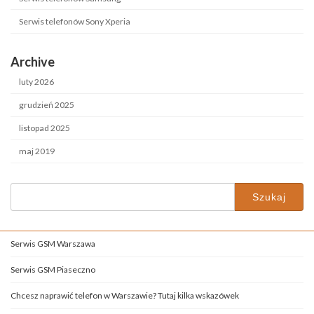
Serwis telefonów Sony Xperia
Archive
luty 2026
grudzień 2025
listopad 2025
maj 2019
Szukaj:
Serwis GSM Warszawa
Serwis GSM Piaseczno
Chcesz naprawić telefon w Warszawie? Tutaj kilka wskazówek