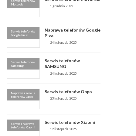
Serwis telefonów
Motorola
1 grudnia 2025
Naprawa telefonów Google
Serwis telefonów
Google Pixel
Pixel
24 listopada 2025
Serwis telefonów
Serwis telefonów
Samsung
SAMSUNG
24 listopada 2025
Serwis telefonów Oppo
Naprawa i serwis
telefonów Oppo
23 listopada 2025
Serwis telefonów Xiaomi
Serwis i naprawa
telefonów Xiaomi
12 listopada 2025