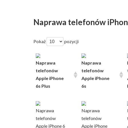
Naprawa telefonów iPhone
Pokaż
pozycji
Naprawa
Naprawa
telefonów
telefonów
Apple iPhone
Apple iPhone
6s Plus
6s
Naprawa
Naprawa
telefonów
telefonów
Apple iPhone 6
Apple iPhone