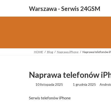
Skip
Skip
to
to
Warszawa - Serwis 24GSM
the
the
content
Navigation
HOME
Blog
Naprawa iPhone
Naprawa telefonów i
Naprawa telefonów iP
Last
10 listopada 2025
1 grudnia 2025
Androi
updated
:
Serwis telefonów iPhone