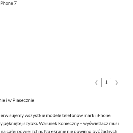
iPhone 7
1
❮
❯
e i w Piasecznie
erwisujemy wszystkie modele telefonów marki iPhone.
y pękniętej szybki. Warunek konieczny – wyświetlacz musi
 na całej powierzchni. Na ekranie nie powinno być żadnych