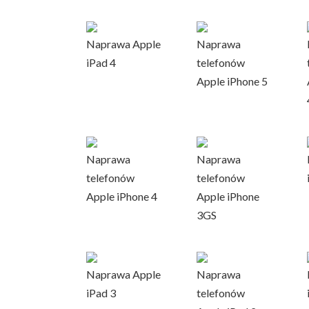
Naprawa Apple
Naprawa
iPad 4
telefonów
Apple iPhone 5
Naprawa
Naprawa
telefonów
telefonów
Apple iPhone 4
Apple iPhone
3GS
Naprawa Apple
Naprawa
iPad 3
telefonów