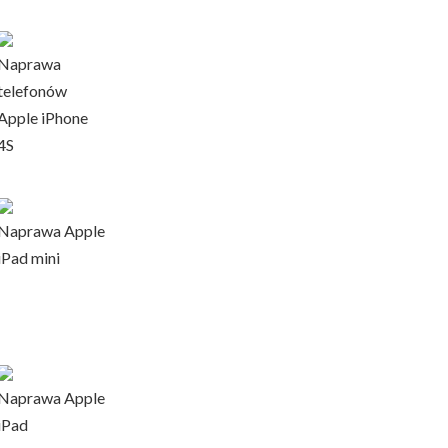
Naprawa
telefonów
Apple iPhone
4S
Naprawa Apple
iPad mini
Naprawa Apple
iPad