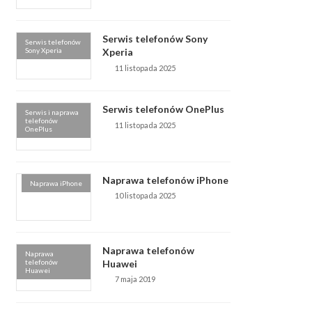
Serwis telefonów Sony
Serwis telefonów
Sony Xperia
Xperia
11 listopada 2025
Serwis telefonów OnePlus
Serwis i naprawa
telefonów
11 listopada 2025
OnePlus
Naprawa telefonów iPhone
Naprawa iPhone
10 listopada 2025
Naprawa telefonów
Naprawa
telefonów
Huawei
Huawei
7 maja 2019