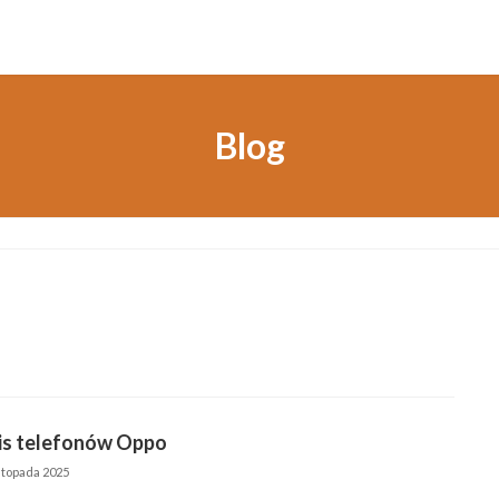
Blog
is telefonów Oppo
istopada 2025