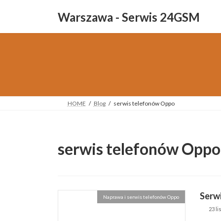
Skip
Skip
to
to
Warszawa - Serwis 24GSM
the
the
content
Navigation
HOME
Blog
serwis telefonów Oppo
serwis telefonów Oppo
Serw
Naprawa i serwis telefonów Oppo
23 l