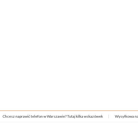
Chcesz naprawić telefon w Warszawie? Tutaj kilka wskazówek
Wysyłkowa na