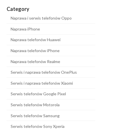
Category
Naprawa i serwis telefonów Oppo
Naprawa iPhone
Naprawa telefonów Huawei
Naprawa telefonów iPhone
Naprawa telefonów Realme
Serwis i naprawa telefonów OnePlus
Serwis i naprawa telefonów Xiaomi
Serwis telefonów Google Pixel
Serwis telefonów Motorola
Serwis telefonów Samsung
Serwis telefonów Sony Xperia