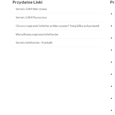
Przydatne Linki
Pr
Serwis GSM Warszawa
Serwis GSM Piaseczno
Chcesz naprawić telefon w Warszawie? Tutaj kilka wskazówek
Wysyłkowa naprawa telefonów
Serwis telefonów - Kontakt