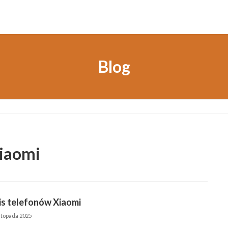
Blog
iaomi
is telefonów Xiaomi
istopada 2025