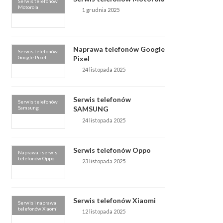
Serwis telefonów
Motorola
1 grudnia 2025
Naprawa telefonów Google
Serwis telefonów
Google Pixel
Pixel
24 listopada 2025
Serwis telefonów
Serwis telefonów
Samsung
SAMSUNG
24 listopada 2025
Serwis telefonów Oppo
Naprawa i serwis
telefonów Oppo
23 listopada 2025
Serwis telefonów Xiaomi
Serwis i naprawa
telefonów Xiaomi
12 listopada 2025