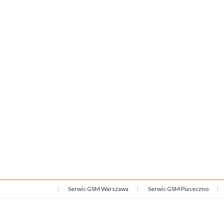
Serwis GSM Warszawa
Serwis GSM Piaseczno