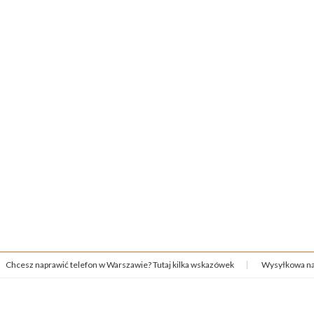
Chcesz naprawić telefon w Warszawie? Tutaj kilka wskazówek
Wysyłkowa na