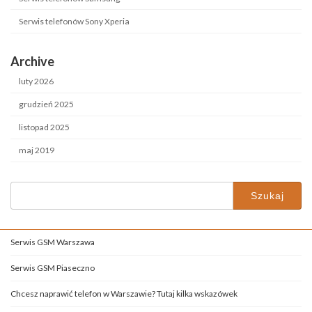
Serwis telefonów Sony Xperia
Archive
luty 2026
grudzień 2025
listopad 2025
maj 2019
Szukaj:
Serwis GSM Warszawa
Serwis GSM Piaseczno
Chcesz naprawić telefon w Warszawie? Tutaj kilka wskazówek