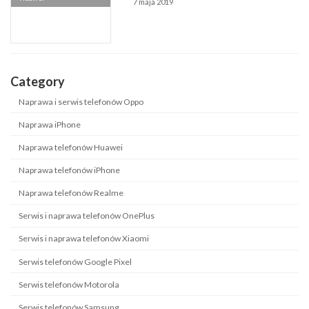
7 maja 2019
Category
Naprawa i serwis telefonów Oppo
Naprawa iPhone
Naprawa telefonów Huawei
Naprawa telefonów iPhone
Naprawa telefonów Realme
Serwis i naprawa telefonów OnePlus
Serwis i naprawa telefonów Xiaomi
Serwis telefonów Google Pixel
Serwis telefonów Motorola
Serwis telefonów Samsung