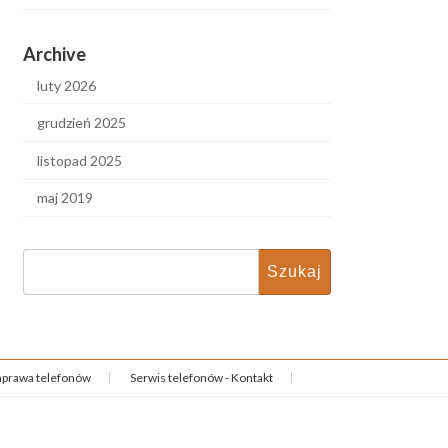
Archive
luty 2026
grudzień 2025
listopad 2025
maj 2019
Szukaj:
prawa telefonów
Serwis telefonów - Kontakt