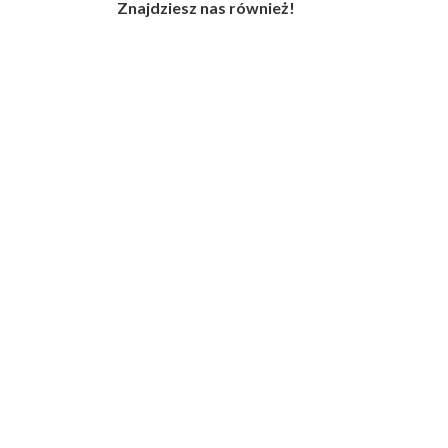
Znajdziesz nas również!