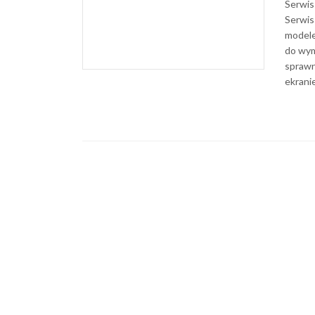
Serwis
Serwis
modele
do wym
sprawn
ekranie