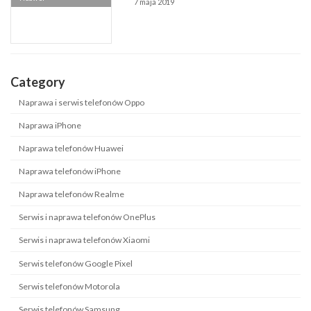
7 maja 2019
Category
Naprawa i serwis telefonów Oppo
Naprawa iPhone
Naprawa telefonów Huawei
Naprawa telefonów iPhone
Naprawa telefonów Realme
Serwis i naprawa telefonów OnePlus
Serwis i naprawa telefonów Xiaomi
Serwis telefonów Google Pixel
Serwis telefonów Motorola
Serwis telefonów Samsung