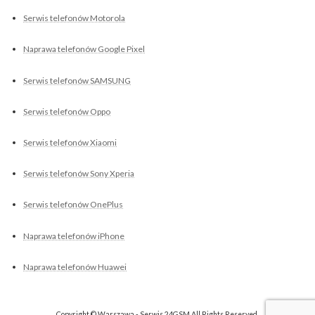
Serwis telefonów Motorola
Naprawa telefonów Google Pixel
Serwis telefonów SAMSUNG
Serwis telefonów Oppo
Serwis telefonów Xiaomi
Serwis telefonów Sony Xperia
Serwis telefonów OnePlus
Naprawa telefonów iPhone
Naprawa telefonów Huawei
Copyright © Warszawa - Serwis 24GSM All Rights Reserved.