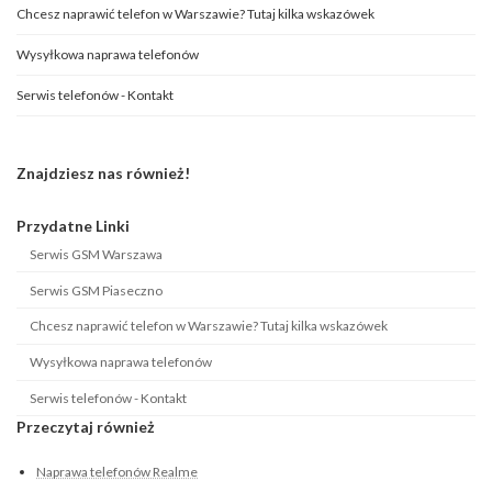
Chcesz naprawić telefon w Warszawie? Tutaj kilka wskazówek
Wysyłkowa naprawa telefonów
Serwis telefonów - Kontakt
Znajdziesz nas również!
Przydatne Linki
Serwis GSM Warszawa
Serwis GSM Piaseczno
Chcesz naprawić telefon w Warszawie? Tutaj kilka wskazówek
Wysyłkowa naprawa telefonów
Serwis telefonów - Kontakt
Przeczytaj również
Naprawa telefonów Realme