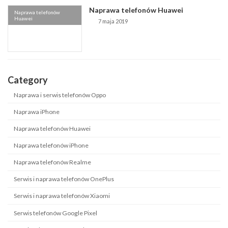
Naprawa telefonów Huawei
Naprawa telefonów
Huawei
7 maja 2019
Category
Naprawa i serwis telefonów Oppo
Naprawa iPhone
Naprawa telefonów Huawei
Naprawa telefonów iPhone
Naprawa telefonów Realme
Serwis i naprawa telefonów OnePlus
Serwis i naprawa telefonów Xiaomi
Serwis telefonów Google Pixel