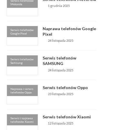
Serwis telefonów
Motorola
1 grudnia 2025
Naprawa telefonów Google
Serwis telefonów
Google Pixel
Pixel
24 listopada 2025
Serwis telefonów
Serwis telefonów
Samsung
SAMSUNG
24 listopada 2025
Serwis telefonów Oppo
Naprawa i serwis
telefonów Oppo
23 listopada 2025
Serwis telefonów Xiaomi
Serwis i naprawa
telefonów Xiaomi
12 listopada 2025