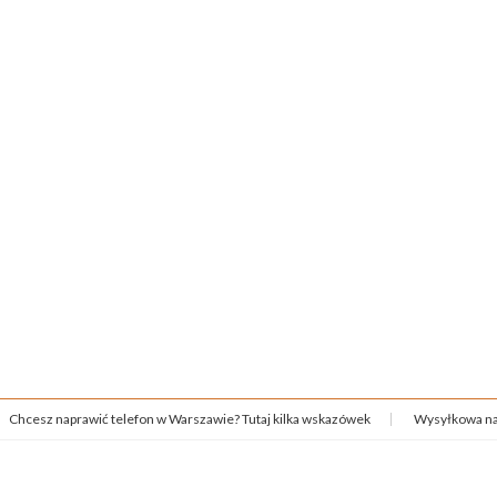
Chcesz naprawić telefon w Warszawie? Tutaj kilka wskazówek
Wysyłkowa na