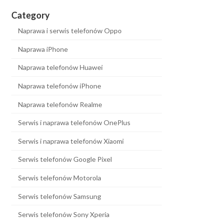
Category
Naprawa i serwis telefonów Oppo
Naprawa iPhone
Naprawa telefonów Huawei
Naprawa telefonów iPhone
Naprawa telefonów Realme
Serwis i naprawa telefonów OnePlus
Serwis i naprawa telefonów Xiaomi
Serwis telefonów Google Pixel
Serwis telefonów Motorola
Serwis telefonów Samsung
Serwis telefonów Sony Xperia