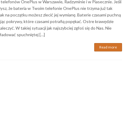
 telefonów OnePlus w Warszawie, Radzyminie i w Piasecznie. Jeśli
ysz, że bateria w Twoim telefonie OnePlus nie trzyma już tak
jak na początku możesz zlecić jej wymianę. Baterie czasami puchną
ając pokrywy, które czasami potrafią popękać. Ostre krawędzie
leczyć. W takiej sytuacji jak najszybciej zgłoś się do Nas. Nie
 ładować spuchniętej […]
Read more