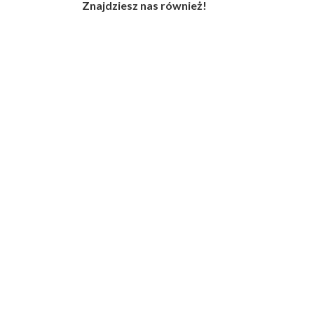
Znajdziesz nas również!