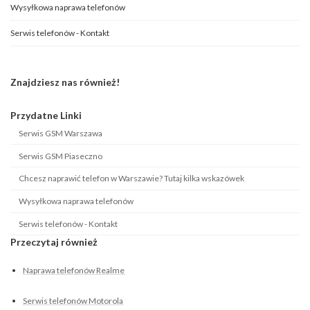
Wysyłkowa naprawa telefonów
Serwis telefonów - Kontakt
Znajdziesz nas również!
Przydatne Linki
Serwis GSM Warszawa
Serwis GSM Piaseczno
Chcesz naprawić telefon w Warszawie? Tutaj kilka wskazówek
Wysyłkowa naprawa telefonów
Serwis telefonów - Kontakt
Przeczytaj również
Naprawa telefonów Realme
Serwis telefonów Motorola