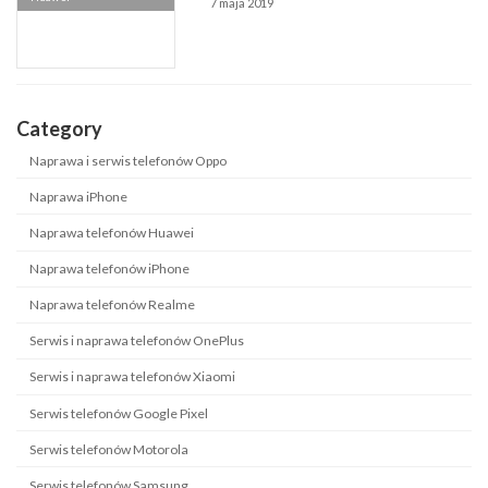
7 maja 2019
Category
Naprawa i serwis telefonów Oppo
Naprawa iPhone
Naprawa telefonów Huawei
Naprawa telefonów iPhone
Naprawa telefonów Realme
Serwis i naprawa telefonów OnePlus
Serwis i naprawa telefonów Xiaomi
Serwis telefonów Google Pixel
Serwis telefonów Motorola
Serwis telefonów Samsung