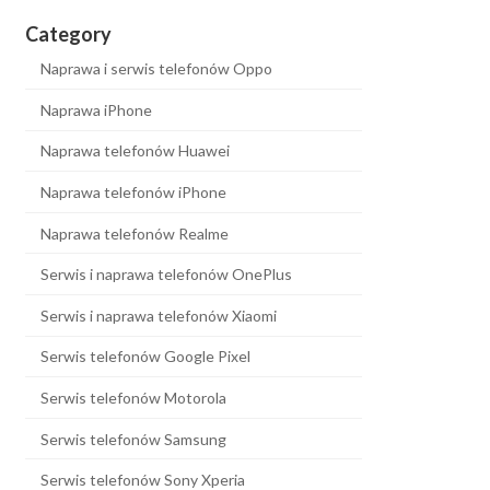
Category
Naprawa i serwis telefonów Oppo
Naprawa iPhone
Naprawa telefonów Huawei
Naprawa telefonów iPhone
Naprawa telefonów Realme
Serwis i naprawa telefonów OnePlus
Serwis i naprawa telefonów Xiaomi
Serwis telefonów Google Pixel
Serwis telefonów Motorola
Serwis telefonów Samsung
Serwis telefonów Sony Xperia