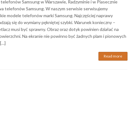
 telefonów Samsung w Warszawie, Radzyminie i w Piasecznie
a telefonów Samsung. W naszym serwisie serwisujemy
kie modele telefonów marki Samsung. Najczęściej naprawy
dzają się do wymiany pękniętej szybki. Warunek konieczny –
tlacz musi być sprawny. Obraz oraz dotyk powinien działać na
powierzchni. Na ekranie nie powinno być żadnych plam i pionowych
 […]
Read more