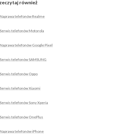
zeczytaj również
Naprawa telefonów Realme
Serwis telefonów Motorola
Naprawa telefonów Google Pixel
Serwis telefonów SAMSUNG
Serwis telefonów Oppo
Serwis telefonów Xiaomi
Serwis telefonów Sony Xperia
Serwis telefonów OnePlus
Naprawa telefonów iPhone