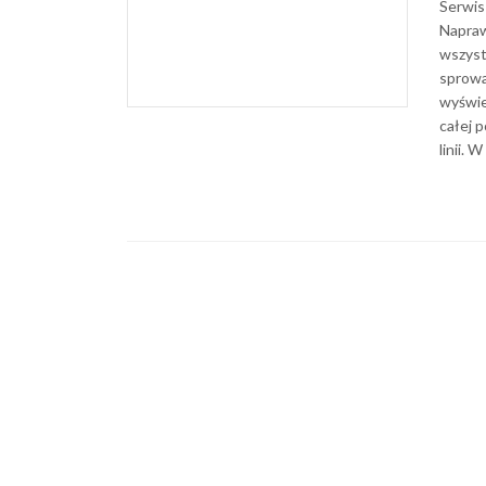
Serwis
Napraw
wszyst
sprowa
wyświe
całej 
linii. W