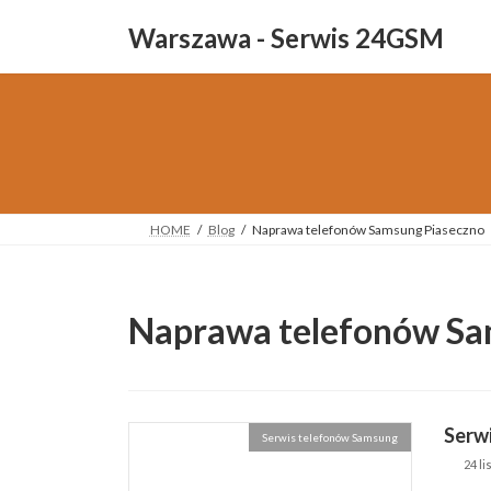
Skip
Skip
to
to
Warszawa - Serwis 24GSM
the
the
content
Navigation
HOME
Blog
Naprawa telefonów Samsung Piaseczno
Naprawa telefonów Sa
Serw
Serwis telefonów Samsung
24 l