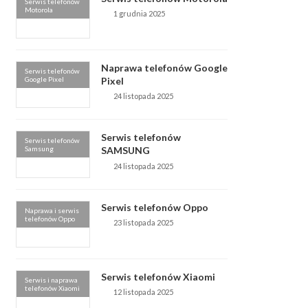
Serwis telefonów
Motorola
1 grudnia 2025
Naprawa telefonów Google
Serwis telefonów
Google Pixel
Pixel
24 listopada 2025
Serwis telefonów
Serwis telefonów
Samsung
SAMSUNG
24 listopada 2025
Serwis telefonów Oppo
Naprawa i serwis
telefonów Oppo
23 listopada 2025
Serwis telefonów Xiaomi
Serwis i naprawa
telefonów Xiaomi
12 listopada 2025